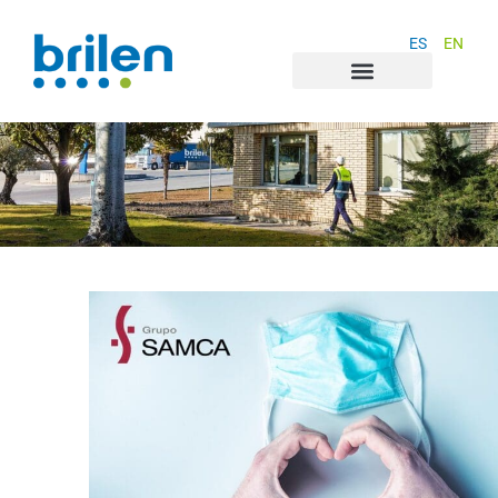
ES
EN