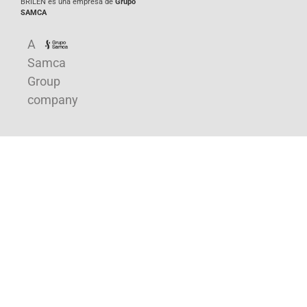
BRILEN es una empresa de
Grupo
SAMCA
A
Samca
Group
company